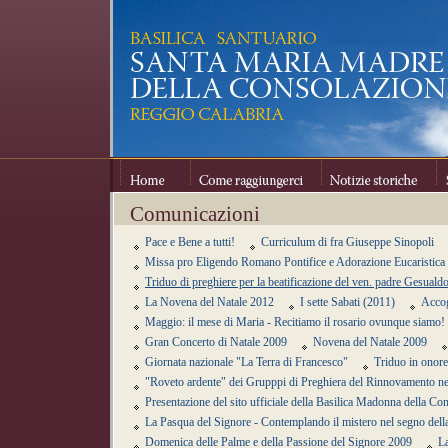
Home
Come raggiungerci
Notizie storiche
Se
Comunicazioni
Pace e Bene a tutti!
Curriculum di fra Giuseppe Sinopoli
Missa pro Eligendo Romano Pontifice e Adorazione Eucaristica
Triduo di preghiere per la beatificazione del ven. padre Gesuald
La Novena del Natale 2012
I sette Sabati (2011)
Accog
Maggio: il mese di Maria - Recitiamo il rosario ovunque siamo!
Gran Concerto di Natale 2009
Novena del Natale 2009
Giornata nazionale "La Terra di Francesco"
Triduo in onore
"Roveto ardente" dei Grupppi di Preghiera del Rinnovamento ne
Presentazione del sito ufficiale della Basilica Madonna della C
La Pasqua del Signore - Contemplando il mistero nel segno del
Domenica delle Palme e della Passione del Signore 2009
L