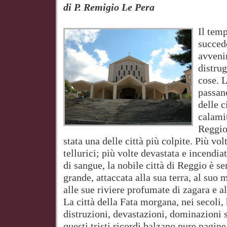
di P. Remigio Le Pera
Il temp
succedo
avveni
distru
cose. L
passan
delle c
calami
Reggio
stata una delle città più colpite. Più vol
tellurici; più volte devastata e incendiat
di sangue, la nobile città di Reggio è se
grande, attaccata alla sua terra, al suo m
alle sue riviere profumate di zagara e al
La città della Fata morgana, nei secoli, 
distruzioni, devastazioni, dominazioni s
questi tristi ricordi balzano pure pagine