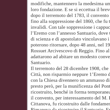
modifiche, mantennero la medesima umi
loro fondazione. E se si eccettua il bre
dopo il terremoto del 1783, il convent
fino alla soppressione del 1860, che fu 
invalidi. Con tale soppressione i cappu
l’Eremo con l’annesso Santuario, dove ta
di scienza e di apostolato vincolavano i
poterono ritornare, dopo 48 anni, nel 1
Rossuet Arcivescovo di Reggio. Fino al 
adattarono ad abitare un modesto conve
Santuario.
Il terremoto del 28 dicembre 1908, che
Città, non risparmio neppure 1’Eremo d
con la Chiesa divennero un ammasso di 
presto però, per la munificenza del Pont
ricostruito, benché in forma temporanea
il convento, per interessamento del M. 
Cittanova, fu ricostruito dalle fondamen
Rimaneva da ricostruire il Santuario. Er