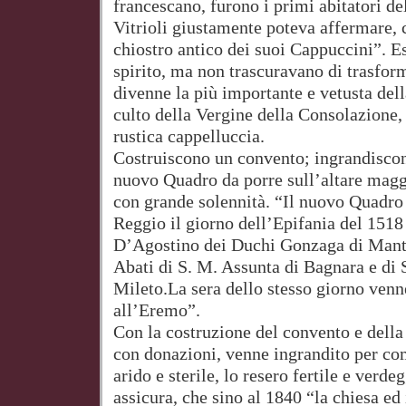
francescano, furono i primi abitatori de
Vitrioli giustamente poteva affermare, 
chiostro antico dei suoi Cappuccini”. E
spirito, ma non trascuravano di trasfor
divenne la più importante e vetusta del
culto della Vergine della Consolazione,
rustica cappelluccia.
Costruiscono un convento; ingrandiscon
nuovo Quadro da porre sull’altare magg
con grande solennità. “Il nuovo Quadro
Reggio il giorno dell’Epifania del 151
D’Agostino dei Duchi Gonzaga di Manto
Abati di S. M. Assunta di Bagnara e di S
Mileto.La sera dello stesso giorno ven
all’Eremo”.
Con la costruzione del convento e della 
con donazioni, venne ingrandito per como
arido e sterile, lo resero fertile e verdeg
assicura, che sino al 1840 “la chiesa ed