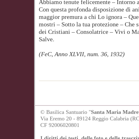
Abbiamo tenute felicemente – Intorno all
Con questa profonda disposizione di an
maggior premura a chi Lo ignora – Que
mostri – Sotto la tua protezione – Che s
dei Cristiani – Consolatrice – Vivi o 
Salve.
(FeC, Anno XLVII, num. 36, 1932)
© Basilica Santuario "
Santa Maria Madre 
Via Eremo 20 - 89124 Reggio Calabria (R
CF 92006020801
I diritti dei testi, delle foto e delle tras