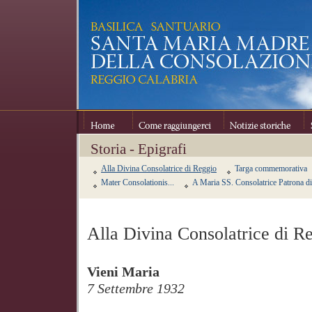
Home
Come raggiungerci
Notizie storiche
Se
Storia - Epigrafi
Alla Divina Consolatrice di Reggio
Targa commemorativa
Mater Consolationis...
A Maria SS. Consolatrice Patrona d
Alla Divina Consolatrice di R
Vieni Maria
7 Settembre 1932