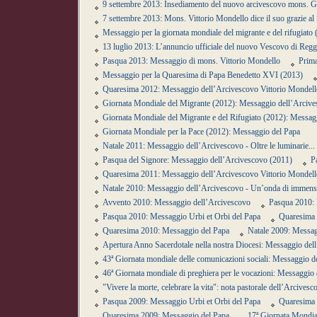
9 settembre 2013: Insediamento del nuovo arcivescovo mons. G
7 settembre 2013: Mons. Vittorio Mondello dice il suo grazie al 
Messaggio per la giornata mondiale del migrante e del rifugiat
13 luglio 2013: L’annuncio ufficiale del nuovo Vescovo di Reg
Pasqua 2013: Messaggio di mons. Vittorio Mondello
Prima
Messaggio per la Quaresima di Papa Benedetto XVI (2013)
Quaresima 2012: Messaggio dell’Arcivescovo Vittorio Mondell
Giornata Mondiale del Migrante (2012): Messaggio dell’Arciv
Giornata Mondiale del Migrante e del Rifugiato (2012): Messag
Giornata Mondiale per la Pace (2012): Messaggio del Papa
Natale 2011: Messaggio dell’Arcivescovo - Oltre le luminarie.
Pasqua del Signore: Messaggio dell’Arcivescovo (2011)
P
Quaresima 2011: Messaggio dell’Arcivescovo Vittorio Mondell
Natale 2010: Messaggio dell’Arcivescovo - Un’onda di immensa 
Avvento 2010: Messaggio dell’Arcivescovo
Pasqua 2010: 
Pasqua 2010: Messaggio Urbi et Orbi del Papa
Quaresima 
Quaresima 2010: Messaggio del Papa
Natale 2009: Messag
Apertura Anno Sacerdotale nella nostra Diocesi: Messaggio del
43ª Giornata mondiale delle comunicazioni sociali: Messaggio d
46ª Giornata mondiale di preghiera per le vocazioni: Messaggio
"Vivere la morte, celebrare la vita": nota pastorale dell’Arcivesc
Pasqua 2009: Messaggio Urbi et Orbi del Papa
Quaresima 
Quaresima 2009: Messaggio del Papa
17ª Giornata Mondia