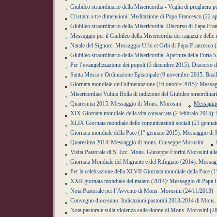
Giubileo straordinario della Misericordia - Veglia di preghiera
Cristiani a tre dimensioni: Meditazione di Papa Francesco (22 ap
Giubileo straordinario della Misericordia: Discorso di Papa Fra
Messaggio per il Giubileo della Misericordia dei ragazzi e dell
Natale del Signore: Messaggio Urbi et Orbi di Papa Francesco 
Giubileo straordinario della Misericordia. Apertura della Porta 
Per l’evangelizzazione dei popoli (3 dicembre 2015). Discorso 
Santa Messa e Ordinazione Episcopale (9 novembre 2015, Basil
Giornata mondiale dell’alimentazione (16 ottobre 2015): Messa
Misericordiae Vultus Bolla di indizione del Giubileo straordinar
Quaresima 2015: Messaggio di Mons. Morosini
Messaggio
XIX Giornata mondiale della vita consacrata (2 febbraio 2015)
XLIX Giornata mondiale delle comunicazioni sociali (23 genna
Giornata mondiale della Pace (1° gennaio 2015): Messaggio di
Quaresima 2014: Messaggio di mons. Giuseppe Morosini
Visita Pastorale di S. Ecc. Mons. Giuseppe Fiorini Morosini all
Giornata Mondiale del Migrante e del Rifugiato (2014): Messag
Per la celebrazione della XLVII Giornata mondiale della Pace 
XXII giornata mondiale del malato (2014): Messaggio di Papa 
Nota Pastorale per l’Avvento di Mons. Morosini (24/11/2013)
Convegno diocesano: Indicazioni pastorali 2013-2014 di Mons.
Nota pastorale sulla violenza sulle donne di Mons. Morosini (2