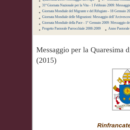
31ª Giornata Nazionale per la Vita - 1 Febbraio 2009: Messagg
Giornata Mondiale del Migrante e del Rifugiato - 18 Gennaio 2
Giornata Mondiale delle Migrazioni: Messaggio dell’Arcivesco
Giornata Mondiale della Pace - 1° Gennaio 2009: Messaggio de
Progetto Pastorale Parrocchiale 2008-2009
Anno Pastorale 
Messaggio per la Quaresima d
(2015)
Rinfrancate i vostr