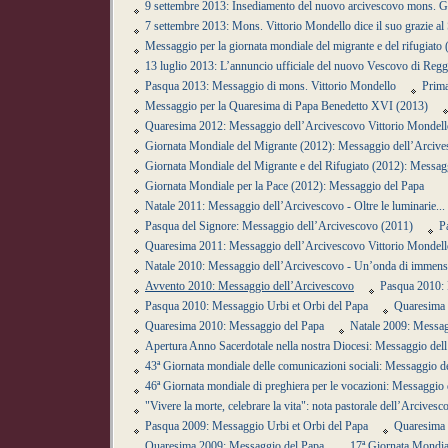
9 settembre 2013: Insediamento del nuovo arcivescovo mons. G
7 settembre 2013: Mons. Vittorio Mondello dice il suo grazie al 
Messaggio per la giornata mondiale del migrante e del rifugiat
13 luglio 2013: L’annuncio ufficiale del nuovo Vescovo di Reg
Pasqua 2013: Messaggio di mons. Vittorio Mondello
Prima
Messaggio per la Quaresima di Papa Benedetto XVI (2013)
Quaresima 2012: Messaggio dell’Arcivescovo Vittorio Mondell
Giornata Mondiale del Migrante (2012): Messaggio dell’Arciv
Giornata Mondiale del Migrante e del Rifugiato (2012): Messag
Giornata Mondiale per la Pace (2012): Messaggio del Papa
Natale 2011: Messaggio dell’Arcivescovo - Oltre le luminarie.
Pasqua del Signore: Messaggio dell’Arcivescovo (2011)
P
Quaresima 2011: Messaggio dell’Arcivescovo Vittorio Mondell
Natale 2010: Messaggio dell’Arcivescovo - Un’onda di immensa 
Avvento 2010: Messaggio dell’Arcivescovo
Pasqua 2010: 
Pasqua 2010: Messaggio Urbi et Orbi del Papa
Quaresima 
Quaresima 2010: Messaggio del Papa
Natale 2009: Messag
Apertura Anno Sacerdotale nella nostra Diocesi: Messaggio del
43ª Giornata mondiale delle comunicazioni sociali: Messaggio d
46ª Giornata mondiale di preghiera per le vocazioni: Messaggio
"Vivere la morte, celebrare la vita": nota pastorale dell’Arcivesc
Pasqua 2009: Messaggio Urbi et Orbi del Papa
Quaresima 
Quaresima 2009: Messaggio del Papa
17ª Giornata Mondia