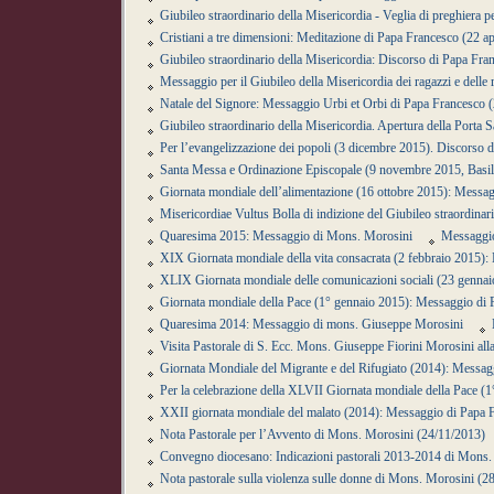
Giubileo straordinario della Misericordia - Veglia di preghiera
Cristiani a tre dimensioni: Meditazione di Papa Francesco (22 ap
Giubileo straordinario della Misericordia: Discorso di Papa Fra
Messaggio per il Giubileo della Misericordia dei ragazzi e dell
Natale del Signore: Messaggio Urbi et Orbi di Papa Francesco 
Giubileo straordinario della Misericordia. Apertura della Porta 
Per l’evangelizzazione dei popoli (3 dicembre 2015). Discorso 
Santa Messa e Ordinazione Episcopale (9 novembre 2015, Basil
Giornata mondiale dell’alimentazione (16 ottobre 2015): Messa
Misericordiae Vultus Bolla di indizione del Giubileo straordinar
Quaresima 2015: Messaggio di Mons. Morosini
Messaggio
XIX Giornata mondiale della vita consacrata (2 febbraio 2015)
XLIX Giornata mondiale delle comunicazioni sociali (23 genna
Giornata mondiale della Pace (1° gennaio 2015): Messaggio di
Quaresima 2014: Messaggio di mons. Giuseppe Morosini
Visita Pastorale di S. Ecc. Mons. Giuseppe Fiorini Morosini all
Giornata Mondiale del Migrante e del Rifugiato (2014): Messag
Per la celebrazione della XLVII Giornata mondiale della Pace 
XXII giornata mondiale del malato (2014): Messaggio di Papa 
Nota Pastorale per l’Avvento di Mons. Morosini (24/11/2013)
Convegno diocesano: Indicazioni pastorali 2013-2014 di Mons.
Nota pastorale sulla violenza sulle donne di Mons. Morosini (2