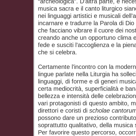
“archeologica”. D’altra parte, è nece
musica sacra e il canto liturgico sia
nei linguaggi artistici e musicali dell’
incarnare e tradurre la Parola di Dio
che facciano vibrare il cuore dei nos
creando anche un opportuno clima e
fede e susciti l’accoglienza e la pie
che si celebra.
Certamente l’incontro con la modernit
lingue parlate nella Liturgia ha sollec
linguaggi, di forme e di generi music
certa mediocrità, superficialità e bana
bellezza e intensità delle celebrazion
vari protagonisti di questo ambito, m
direttori e coristi di
scholae cantoru
possono dare un prezioso contributo
soprattutto qualitativo, della musica 
Per favorire questo percorso, occo