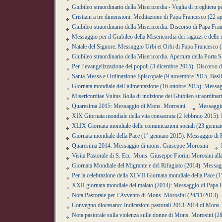
Giubileo straordinario della Misericordia - Veglia di preghiera
Cristiani a tre dimensioni: Meditazione di Papa Francesco (22 ap
Giubileo straordinario della Misericordia: Discorso di Papa Fra
Messaggio per il Giubileo della Misericordia dei ragazzi e dell
Natale del Signore: Messaggio Urbi et Orbi di Papa Francesco 
Giubileo straordinario della Misericordia. Apertura della Porta 
Per l’evangelizzazione dei popoli (3 dicembre 2015). Discorso 
Santa Messa e Ordinazione Episcopale (9 novembre 2015, Basil
Giornata mondiale dell’alimentazione (16 ottobre 2015): Messa
Misericordiae Vultus Bolla di indizione del Giubileo straordinar
Quaresima 2015: Messaggio di Mons. Morosini
Messaggio
XIX Giornata mondiale della vita consacrata (2 febbraio 2015)
XLIX Giornata mondiale delle comunicazioni sociali (23 genna
Giornata mondiale della Pace (1° gennaio 2015): Messaggio di
Quaresima 2014: Messaggio di mons. Giuseppe Morosini
Visita Pastorale di S. Ecc. Mons. Giuseppe Fiorini Morosini all
Giornata Mondiale del Migrante e del Rifugiato (2014): Messag
Per la celebrazione della XLVII Giornata mondiale della Pace 
XXII giornata mondiale del malato (2014): Messaggio di Papa 
Nota Pastorale per l’Avvento di Mons. Morosini (24/11/2013)
Convegno diocesano: Indicazioni pastorali 2013-2014 di Mons.
Nota pastorale sulla violenza sulle donne di Mons. Morosini (2