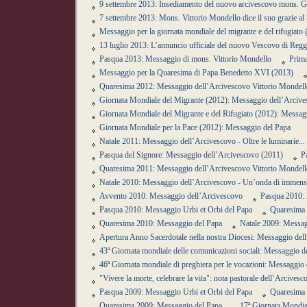
9 settembre 2013: Insediamento del nuovo arcivescovo mons. G
7 settembre 2013: Mons. Vittorio Mondello dice il suo grazie al 
Messaggio per la giornata mondiale del migrante e del rifugiat
13 luglio 2013: L’annuncio ufficiale del nuovo Vescovo di Reg
Pasqua 2013: Messaggio di mons. Vittorio Mondello
Prima
Messaggio per la Quaresima di Papa Benedetto XVI (2013)
Quaresima 2012: Messaggio dell’Arcivescovo Vittorio Mondell
Giornata Mondiale del Migrante (2012): Messaggio dell’Arciv
Giornata Mondiale del Migrante e del Rifugiato (2012): Messag
Giornata Mondiale per la Pace (2012): Messaggio del Papa
Natale 2011: Messaggio dell’Arcivescovo - Oltre le luminarie.
Pasqua del Signore: Messaggio dell’Arcivescovo (2011)
P
Quaresima 2011: Messaggio dell’Arcivescovo Vittorio Mondell
Natale 2010: Messaggio dell’Arcivescovo - Un’onda di immensa 
Avvento 2010: Messaggio dell’Arcivescovo
Pasqua 2010: 
Pasqua 2010: Messaggio Urbi et Orbi del Papa
Quaresima 
Quaresima 2010: Messaggio del Papa
Natale 2009: Messag
Apertura Anno Sacerdotale nella nostra Diocesi: Messaggio del
43ª Giornata mondiale delle comunicazioni sociali: Messaggio d
46ª Giornata mondiale di preghiera per le vocazioni: Messaggio
"Vivere la morte, celebrare la vita": nota pastorale dell’Arcivesc
Pasqua 2009: Messaggio Urbi et Orbi del Papa
Quaresima 
Quaresima 2009: Messaggio del Papa
17ª Giornata Mondia