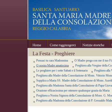
Home
Come raggiungerci
Notizie storiche
Se
La Festa - Preghiere
Pensaci tu cara Madonnina
O Madre prega con me il tuo Fi
O nostra Madre amatissima
Preghiera alla Vergine della C
Le preghiere per i sette Sabati e il Settenario
Preghiera alla
Preghiera alla Madre della Consolazione di Mons. Vittorio Mon
Supplica a Maria SS. Madre della Consolazione di Mons. Aurel
Preghiera alla Madonna Santa della Consolazione di Papa Giova
Orazione efficacissima per ottenere qualunque grazia da Maria
Preghiera a Nostra Signora della Consolazione di Mons. G. Mo
Preghiera alla Madonna della Consolazione di P. Gesualdo Mala