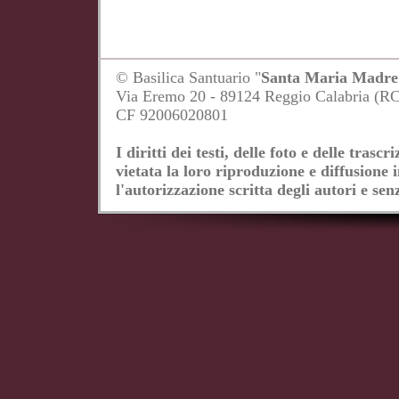
© Basilica Santuario "
Santa Maria Madre 
Via Eremo 20 - 89124 Reggio Calabria (R
CF 92006020801
I diritti dei testi, delle foto e delle tras
vietata la loro riproduzione e diffusione 
l'autorizzazione scritta degli autori e senz