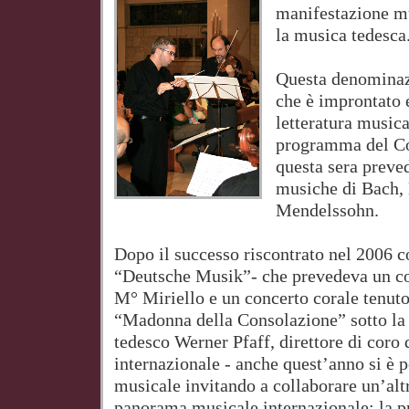
manifestazione m
la musica tedesca
Questa denominazi
che è improntato 
letteratura musica
programma del Co
questa sera preved
musiche di Bach,
Mendelssohn.
Dopo il successo riscontrato nel 2006 c
“Deutsche Musik”- che prevedeva un co
M° Miriello e un concerto corale tenuto
“Madonna della Consolazione” sotto la
tedesco Werner Pfaff, direttore di coro 
internazionale - anche quest’anno si è p
musicale invitando a collaborare un’altr
panorama musicale internazionale: la p