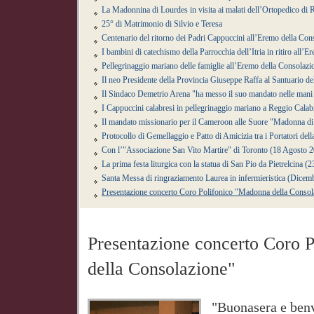
La Madonnina di Lourdes in visita ai malati dell’Ortopedico di 
25° di Matrimonio di Silvio e Teresa
Centenario del ritorno dei Padri Cappuccini all’Eremo della Co
I bambini di catechismo della Parrocchia dell’Itria in ritiro all’E
Pellegrinaggio mariano delle famiglie all’Eremo della Consolazi
Il neo Presidente della Provincia Giuseppe Raffa al Santuario d
Il Sindaco Demetrio Arena "ha messo il suo mandato nelle mani
I Cappuccini calabresi in pellegrinaggio mariano a Reggio Calab
Il mandato missionario per il Cameroon alle Suore "Madonna di
Protocollo di Gemellaggio e Patto di Amicizia tra i Portatori de
Con l’"Associazione San Vito Martire" di Toronto (18 Agosto 
La prima festa liturgica con la statua di San Pio da Pietrelcina 
Santa Messa di ringraziamento Laurea in infermieristica (Dicem
Presentazione concerto Coro Polifonico "Madonna della Consol
Presentazione concerto Coro 
della Consolazione"
"Buonasera e benve